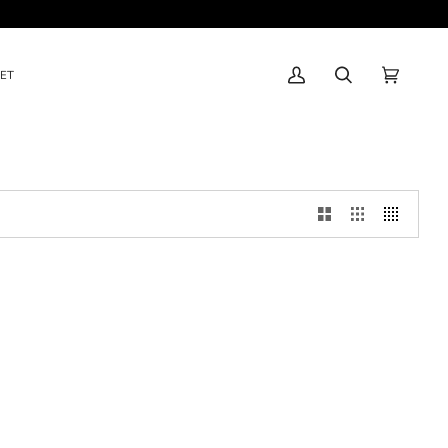
ET
Minha
Pesquisar
Carrinho
(0)
Conta
de
Compras