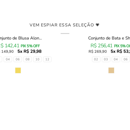
VEM ESPIAR ESSA SELEÇÃO 💗
njunto de Blusa Alon...
Conjunto de Bata e Sho
Conjunto
$ 142,41
R$ 256,41
de
PIX 5% OFF
PIX 5% O
5x R$ 29,98
Bata
5x R$ 53
 149,90
R$ 269,90
e
Tamanhos
04
06
08
10
12
02
03
04
06
Shorts
em
Cor
Linho
Santorine
com
Elastano
96187
Infanti
Infantil
Menina