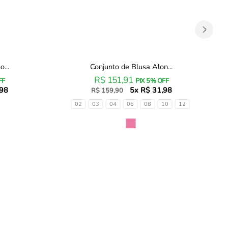
...
Conjunto de Blusa Alon...
Conjunto
Conj
R$ 151,91
de
de
FF
PIX 5% OFF
,98
Blusa
5x R$ 31,98
Bat
R$ 159,90
Alongada
em
Tamanhos
Tam
02
03
04
06
08
10
12
em
Mei
Meia
Mal
Cor
Cor
Malha
com
e
Cal
Bermuda
Legg
Biker
em
em
Mal
Malha
Pow
Power
962
95321
Infan
Infanti
Infan