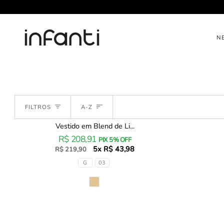
Pular
para
o
conteúdo
N
Ordenar
FILTROS
A-Z
Vestido em Blend de Li...
Vestido
R$ 208,91
em
PIX 5% OFF
Blend
5x R$ 43,98
R$ 219,90
de
Tamanhos
G
03
Linho
87093
Cor
Infanti
Bebê
Menina