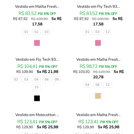
Vestido em Malha Fresh...
Vestido em Fly Tech 93...
Vestido
Vestido
20% OFF
20% OFF
R$ 83,52
R$ 83,52
em
em
PIX 5% OFF
PIX 5% OFF
5x R$
5x R$
Malha
R$ 87,92
R$ 109,90
Fly
R$ 87,92
R$ 109,90
17,58
17,58
Fresh
Tech
93440
93439
Tamanhos
Tamanhos
01
02
03
01
03
12
Infanti
Infanti
Infantil
Infantil
Cor
Cor
Menina
Menina
Vestido em Fly Tech 93...
Vestido em Malha Fresh...
Vestido
Vestido
20% OFF
R$ 104,41
R$ 98,72
em
em
PIX 5% OFF
PIX 5% OFF
5x R$ 21,98
5x R$
Fly
R$ 109,90
Malha
R$ 103,92
R$ 129,90
20,78
Tech
Fresh
Tamanhos
02
03
04
06
08
93438
93510
Tamanhos
04
06
12
10
Infanti
Infanti
Infantil
Infantil
Cor
Cor
Menina
Menina
Vestido em Molecotton ...
Vestido em Malha Fresh...
Vestido
Vestido
R$ 123,41
R$ 123,41
em
em
PIX 5% OFF
PIX 5% OFF
5x R$ 25,98
5x R$ 25,98
Molecotton
R$ 129,90
Malha
R$ 129,90
93598
Fresh