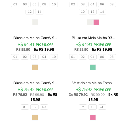
Liz
Liz
Tamanhos
Tamanhos
02
03
06
08
10
02
03
04
06
08
93441
93499
12
14
10
12
14
Infanti
Infanti
Infantil
Infantil
Cor
Cor
Menina
Menina
Blusa em Malha Comfy 9...
Blusa em Meia Malha 93...
Blusa
Blusa
R$ 94,91
R$ 94,91
em
em
PIX 5% OFF
PIX 5% OFF
5x R$ 19,98
5x R$ 19,98
Malha
R$ 99,90
Meia
R$ 99,90
Comfy
Malha
Tamanhos
Tamanhos
01
02
03
04
10
01
02
04
06
08
93459
93497
Infanti
Infanti
Cor
Cor
Infantil
Infantil
Menina
Menina
Blusa em Malha Comfy 9...
Vestido em Malha Fresh...
Blusa
Vestido
20% OFF
20% OFF
R$ 75,92
R$ 75,92
em
em
PIX 5% OFF
PIX 5% OFF
5x R$
5x R$
Malha
R$ 79,92
R$ 99,90
Malha
De R$ 79,92
R$ 99,90
15,98
15,98
Comfy
Fresh
93494
93450
Tamanhos
Tamanhos
01
02
03
M
G
GG
Infanti
Infanti
Infantil
Bebê
Cor
Cor
Menina
Menina