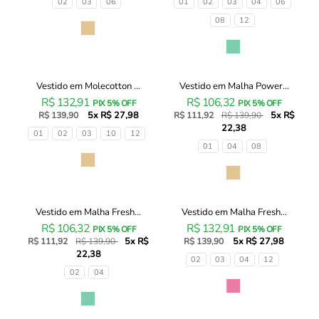
Tamanhos
Tamanhos
02
03
06
01
02
03
04
06
Infanti
93437
08
12
Infantil
Infanti
Cor
Menina
Infantil
Cor
Menina
Vestido em Molecotton ...
Vestido em Malha Power...
Vestido
Vestido
20% OFF
R$ 132,91
R$ 106,32
em
em
PIX 5% OFF
PIX 5% OFF
5x R$ 27,98
5x R$
Molecotton
R$ 139,90
Malha
R$ 111,92
R$ 139,90
22,38
93466
Power
Tamanhos
01
02
03
10
12
Infanti
93360
Tamanhos
01
04
08
Infantil
Infanti
Cor
Menina
Infantil
Cor
Menina
Vestido em Malha Fresh...
Vestido em Malha Fresh...
Vestido
Vestido
20% OFF
R$ 106,32
R$ 132,91
em
em
PIX 5% OFF
PIX 5% OFF
5x R$
5x R$ 27,98
Malha
R$ 111,92
R$ 139,90
Malha
R$ 139,90
22,38
Fresh
Fresh
Tamanhos
02
03
04
12
93504
93501
Tamanhos
02
04
Infanti
Infanti
Cor
Infantil
Infantil
Cor
Menina
Menina