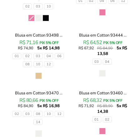
Tamanhos
01
02
04
06
12
93442
93461
Tamanhos
02
03
10
Infanti
Infanti
Cor
Infantil
Infantil
Cor
Menina
Menina
Blusa em Cotton 93498 ...
Blusa em Cotton 93444 ...
Blusa
Blusa
20% OFF
R$ 71,16
R$ 64,52
em
em
PIX 5% OFF
PIX 5% OFF
5x R$ 14,98
5x R$
Cotton
R$ 74,90
Cotton
R$ 67,92
R$ 84,90
13,58
93498
93444
Tamanhos
01
02
03
04
06
Infanti
Infanti
Tamanhos
03
04
08
10
12
Infantil
Infantil
Menina
Menina
Cor
Cor
Blusa em Cotton 93470 ...
Blusa em Cotton 93460 ...
Blusa
Blusa
20% OFF
R$ 80,66
R$ 68,32
em
em
PIX 5% OFF
PIX 5% OFF
5x R$ 16,98
5x R$
Cotton
R$ 84,90
Cotton
R$ 71,92
R$ 89,90
14,38
93470
93460
Tamanhos
02
03
08
10
12
Infanti
Infanti
Tamanhos
01
02
14
Infantil
Infantil
Menina
Menina
Cor
Cor