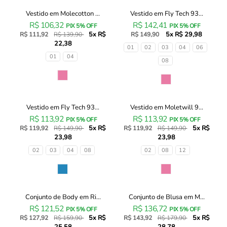
Vestido em Molecotton ...
Vestido em Fly Tech 93...
Vestido
Vestido
20% OFF
R$ 106,32
R$ 142,41
em
em
PIX 5% OFF
PIX 5% OFF
5x R$
5x R$ 29,98
Molecotton
R$ 111,92
R$ 139,90
Fly
R$ 149,90
22,38
e
Tech
Tamanhos
01
02
03
04
06
Viscose
93594
Tamanhos
01
04
08
Sarjada
Infanti
93458
Infantil
Cor
Cor
Infanti
Menina
Infantil
Menina
Vestido em Fly Tech 93...
Vestido em Moletwill 9...
Vestido
Vestido
20% OFF
20% OFF
R$ 113,92
R$ 113,92
em
em
PIX 5% OFF
PIX 5% OFF
5x R$
5x R$
Fly
R$ 119,92
R$ 149,90
Moletwill
R$ 119,92
R$ 149,90
23,98
23,98
Tech
93396
93577
Infanti
Tamanhos
Tamanhos
02
03
04
08
02
08
12
Infanti
Infantil
Infantil
Menina
Cor
Cor
Menina
Conjunto de Body em Ri...
Conjunto de Blusa em M...
Conjunto
Conjunto
20% OFF
20% OFF
R$ 121,52
R$ 136,72
de
de
PIX 5% OFF
PIX 5% OFF
5x R$
5x R$
Body
R$ 127,92
R$ 159,90
Blusa
R$ 143,92
R$ 179,90
25,58
28,78