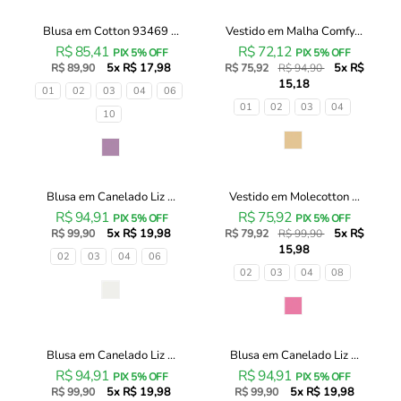
Blusa em Cotton 93469 ...
Vestido em Malha Comfy...
Blusa
Vestido
20% OFF
R$ 85,41
R$ 72,12
em
em
PIX 5% OFF
PIX 5% OFF
5x R$ 17,98
5x R$
Cotton
R$ 89,90
Malha
R$ 75,92
R$ 94,90
15,18
93469
Comfy
Tamanhos
01
02
03
04
06
Infanti
93453
Tamanhos
01
02
03
04
10
Infantil
Infanti
Menina
Infantil
Cor
Cor
Menina
Blusa em Canelado Liz ...
Vestido em Molecotton ...
Blusa
Vestido
20% OFF
R$ 94,91
R$ 75,92
em
em
PIX 5% OFF
PIX 5% OFF
5x R$ 19,98
5x R$
Canelado
R$ 99,90
Molecotton
R$ 79,92
R$ 99,90
15,98
Liz
93500
Tamanhos
02
03
04
06
93464
Infanti
Tamanhos
02
03
04
08
Infanti
Infantil
Cor
Infantil
Menina
Cor
Menina
Blusa em Canelado Liz ...
Blusa em Canelado Liz ...
Blusa
Blusa
R$ 94,91
R$ 94,91
em
em
PIX 5% OFF
PIX 5% OFF
5x R$ 19,98
5x R$ 19,98
Canelado
R$ 99,90
Canelado
R$ 99,90