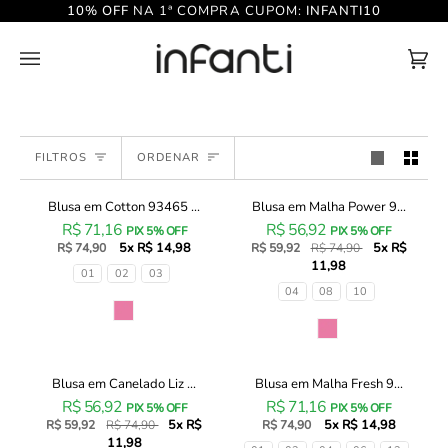
Pular
PARA DEVOLVER
10% OFF
NA 1ª COMPRA CUPOM:
INFANTI10
para
o
conteúdo
Car
(0)
de
Com
Ordenar
FILTROS
ORDENAR
Blusa em Cotton 93465 ...
Blusa em Malha Power 9...
Blusa
Blusa
20% OFF
R$ 71,16
R$ 56,92
em
em
PIX 5% OFF
PIX 5% OFF
5x R$ 14,98
5x R$
Cotton
R$ 74,90
Malha
R$ 59,92
R$ 74,90
11,98
93465
Power
Tamanhos
01
02
03
Infanti
93462
Tamanhos
04
08
10
Infantil
Infanti
Cor
Menina
Infantil
Cor
Menina
Blusa em Canelado Liz ...
Blusa em Malha Fresh 9...
Blusa
Blusa
20% OFF
R$ 56,92
R$ 71,16
em
em
PIX 5% OFF
PIX 5% OFF
5x R$
5x R$ 14,98
Canelado
R$ 59,92
R$ 74,90
Malha
R$ 74,90
11,98
Liz
Fresh