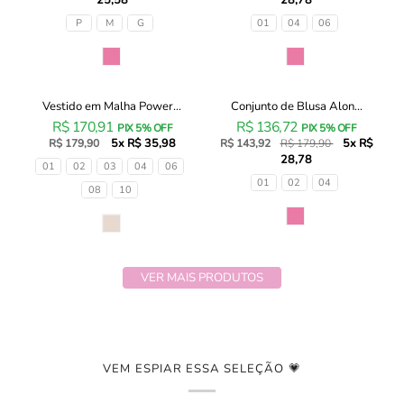
em
em
Ribana
Meia
Tamanhos
Tamanhos
P
M
G
01
04
06
Canelada
Malha
com
com
Cor
Cor
Shorts
Shorts
em
em
Cotton
Moletom
Vestido em Malha Power...
Conjunto de Blusa Alon...
Vestido
Conjunto
20% OFF
Jeans
Linho
R$ 170,91
R$ 136,72
em
de
PIX 5% OFF
PIX 5% OFF
93422
sem
5x R$ 35,98
5x R$
Malha
R$ 179,90
Blusa
R$ 143,92
R$ 179,90
Infanti
Pelúcia
28,78
Power
Alongada
Tamanhos
01
02
03
04
06
Bebê
93350
93240
em
Tamanhos
01
02
04
Menina
Infanti
08
10
Infanti
Cotton
Infantil
Infantil
e
Cor
Cor
Menina
Menina
Legging
em
Molecotton
VER MAIS PRODUTOS
93475
Infanti
Infantil
Menina
VEM ESPIAR ESSA SELEÇÃO 💗