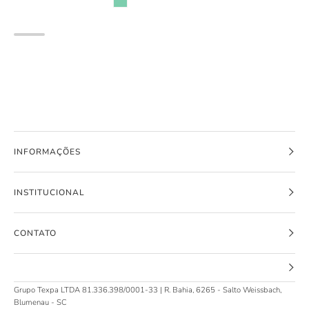
e
Malha
Biker
e
em
Bermuda
Canelado
Biker
Liz
em
94946
Malha
Infanti
Power
Infantil
95314
Menina
Infanti
Infantil
Menina
INFORMAÇÕES
INSTITUCIONAL
CONTATO
Grupo Texpa LTDA 81.336.398/0001-33 | R. Bahia, 6265 - Salto Weissbach,
Blumenau - SC