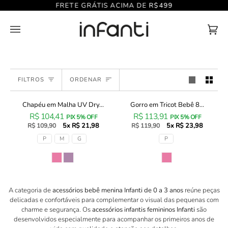
Pular
FRETE GRÁTIS ACIMA DE
R$499
para
o
conteúdo
Car
(0)
de
Com
Ordenar
FILTROS
ORDENAR
Chapéu em Malha UV Dry...
Gorro em Tricot Bebê 8...
Chapéu
Gorro
R$ 104,41
R$ 113,91
em
em
PIX 5% OFF
PIX 5% OFF
5x R$ 21,98
5x R$ 23,98
Malha
R$ 109,90
Tricot
R$ 119,90
UV
Bebê
Tamanhos
Tamanhos
P
M
G
P
Dry
86393
com
Infanti
Cor
Cor
Proteção
Bebê
UV
Menina
50+
A categoria de
acessórios bebê menina Infanti de 0 a 3 anos
reúne peças
95599
delicadas e confortáveis para complementar o visual das pequenas com
Infanti
charme e segurança. Os
acessórios infantis femininos Infanti
são
Bebê
desenvolvidos especialmente para acompanhar os primeiros anos de
Menina