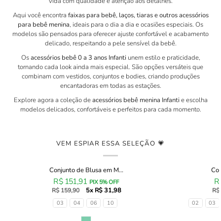
vida com qualidade e atenção aos detalhes.
Aqui você encontra
faixas para bebê, laços, tiaras e outros acessórios
para bebê menina
, ideais para o dia a dia e ocasiões especiais. Os
modelos são pensados para oferecer ajuste confortável e acabamento
delicado, respeitando a pele sensível da bebê.
Os
acessórios bebê 0 a 3 anos Infanti
unem estilo e praticidade,
tornando cada look ainda mais especial. São opções versáteis que
combinam com vestidos, conjuntos e bodies, criando produções
encantadoras em todas as estações.
Explore agora a coleção de
acessórios bebê menina Infanti
e escolha
modelos delicados, confortáveis e perfeitos para cada momento.
VEM ESPIAR ESSA SELEÇÃO 💗
Conjunto de Blusa em M...
Con
Conjunto
Conjunto
R$ 151,91
R
de
de
PIX 5% OFF
5x R$ 31,98
Blusa
R$ 159,90
Blusa
R$
em
Alongada
Tamanhos
Tamanhos
03
04
06
10
02
03
Malha
em
Fresh
Meia
Cor
Cor