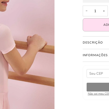
−
+
AD
DESCRIÇÃO
INFORMAÇÕES 
Não sei meu CE