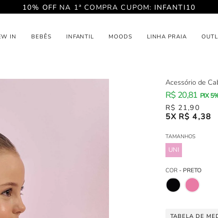
10% OFF
NA 1ª COMPRA CUPOM:
INFANTI10
EW IN
BEBÊS
INFANTIL
MOODS
LINHA PRAIA
OUTL
Acessório de Cab
R$ 20,81
PIX 5
R$ 21,90
5X R$ 4,38
TAMANHOS
Tamanhos
UNI
COR
-
PRETO
Cor
TABELA DE ME