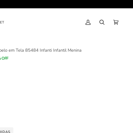
ET
Minha
Pesquisar
Carrinho
(0)
Conta
de
Compras
elo em Tela 85484 Infanti Infantil Menina
% OFF
DIDAS