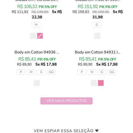
Blusão
Blusão
20% OFF
20% OFF
Bebê
R$ 106,32
R$ 151,92
em
em
PIX 5% OFF
PIX 5% OFF
Menina
5x R$
5x R$
Pelo
R$ 111,92
R$ 139,90
Tricot
R$ 159,92
R$ 199,90
22,38
31,98
Liso
87535
89815
Infanti
Tamanhos
Tamanhos
M
G
Infanti
Bebê
Bebê
Menina
Cor
Cor
Menina
Body em Cotton 94936 ...
Body em Cotton 94931 I...
Body
Body
R$ 85,41
R$ 85,41
em
em
PIX 5% OFF
PIX 5% OFF
5x R$ 17,98
5x R$ 17,98
Cotton
R$ 89,90
Cotton
R$ 89,90
94936
94931
Tamanhos
Tamanhos
P
M
G
GG
P
M
G
GG
Infanti
Infanti
Bebê
Bebê
Cor
Cor
Menina
Menina
VER MAIS PRODUTOS
VEM ESPIAR ESSA SELEÇÃO 💗