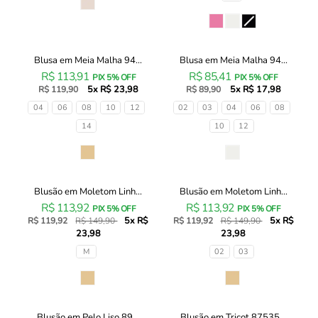
Cor
Infantil
Infantil
Cor
Menina
Menina
Blusa em Meia Malha 94...
Blusa em Meia Malha 94...
Blusa
Blusa
R$ 113,91
R$ 85,41
em
em
PIX 5% OFF
PIX 5% OFF
5x R$ 23,98
5x R$ 17,98
Meia
R$ 119,90
Meia
R$ 89,90
Malha
Malha
Tamanhos
Tamanhos
04
06
08
10
12
02
03
04
06
08
94489
94651
14
10
12
Infanti
Infanti
Infantil
Infantil
Cor
Cor
Menina
Menina
Blusão em Moletom Linh...
Blusão em Moletom Linh...
Blusão
Blusão
20% OFF
20% OFF
R$ 113,92
R$ 113,92
em
em
PIX 5% OFF
PIX 5% OFF
5x R$
5x R$
Moletom
R$ 119,92
R$ 149,90
Moletom
R$ 119,92
R$ 149,90
23,98
23,98
Linho
Linho
3
sem
Tamanhos
Tamanhos
M
02
03
Cabos
Pelúcia
com
90806
Cor
Cor
Pelúcia
Infanti
89642
Infantil
Infanti
Menina
Blusão em Pelo Liso 89...
Blusão em Tricot 87535...