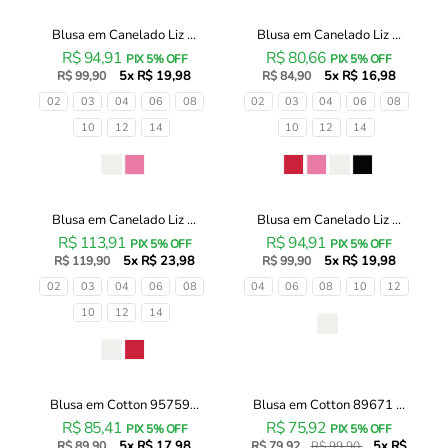
Blusa em Canelado Liz ...
Blusa em Canelado Liz ...
Blusa
Blusa
R$ 94,91
R$ 80,66
em
em
PIX 5% OFF
PIX 5% OFF
5x R$ 19,98
5x R$ 16,98
Canelado
R$ 99,90
Canelado
R$ 84,90
Liz
Liz
Tamanhos
Tamanhos
02
03
04
06
08
02
03
04
06
08
93499
94358
10
12
14
10
12
14
Infanti
Infanti
Infantil
Infantil
Cor
Cor
Menina
Menina
Blusa em Canelado Liz ...
Blusa em Canelado Liz ...
Blusa
Blusa
R$ 113,91
R$ 94,91
em
em
PIX 5% OFF
PIX 5% OFF
5x R$ 23,98
5x R$ 19,98
Canelado
R$ 119,90
Canelado
R$ 99,90
Liz
Liz
Tamanhos
Tamanhos
02
03
04
06
08
04
06
08
10
12
94599
97050
10
12
14
Infanti
Infanti
Cor
Infantil
Infantil
Cor
Menina
Menina
Blusa em Cotton 95759...
Blusa em Cotton 89671 ...
Blusa
Blusa
20% OFF
R$ 85,41
R$ 75,92
em
em
PIX 5% OFF
PIX 5% OFF
5x R$ 17,98
5x R$
Cotton
R$ 89,90
Cotton
R$ 79,92
R$ 99,90