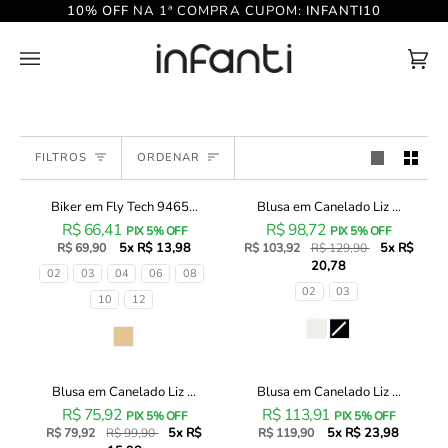
Pular
PARA DEVOLVER
10% OFF
NA 1ª COMPRA CUPOM:
INFANTI10
para
o
conteúdo
Car
(0)
de
Com
Ordenar
FILTROS
ORDENAR
Biker em Fly Tech 9465...
Blusa em Canelado Liz ...
Biker
Blusa
20% OFF
R$ 66,41
R$ 98,72
em
em
PIX 5% OFF
PIX 5% OFF
5x R$ 13,98
5x R$
Fly
R$ 69,90
Canelado
R$ 103,92
R$ 129,90
20,78
Tech
Liz
Tamanhos
02
03
04
06
08
94652
89219
Tamanhos
02
03
10
12
Infanti
Infanti
Infantil
Infantil
Cor
Cor
Menina
Menina
Blusa em Canelado Liz ...
Blusa em Canelado Liz ...
Blusa
Blusa
20% OFF
R$ 75,92
R$ 113,91
em
em
PIX 5% OFF
PIX 5% OFF
5x R$
5x R$ 23,98
Canelado
R$ 79,92
R$ 99,90
Canelado
R$ 119,90