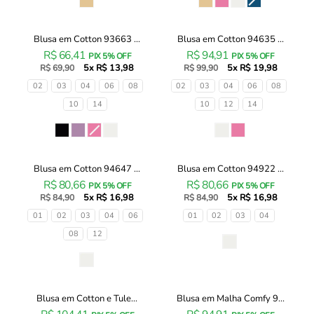
Blusa em Cotton 93663 ...
Blusa em Cotton 94635 ...
Blusa
Blusa
R$ 66,41
R$ 94,91
em
em
PIX 5% OFF
PIX 5% OFF
5x R$ 13,98
5x R$ 19,98
Cotton
R$ 69,90
Cotton
R$ 99,90
93663
94635
Tamanhos
Tamanhos
02
03
04
06
08
02
03
04
06
08
Infanti
Infanti
10
14
10
12
14
Infantil
Infantil
Menina
Menina
Cor
Cor
Blusa em Cotton 94647 ...
Blusa em Cotton 94922 ...
Blusa
Blusa
R$ 80,66
R$ 80,66
em
em
PIX 5% OFF
PIX 5% OFF
5x R$ 16,98
5x R$ 16,98
Cotton
R$ 84,90
Cotton
R$ 84,90
94647
94922
Tamanhos
Tamanhos
01
02
03
04
06
01
02
03
04
Infanti
Infanti
08
12
Infantil
Infantil
Cor
Menina
Menina
Cor
Blusa em Cotton e Tule...
Blusa em Malha Comfy 9...
Blusa
Blusa