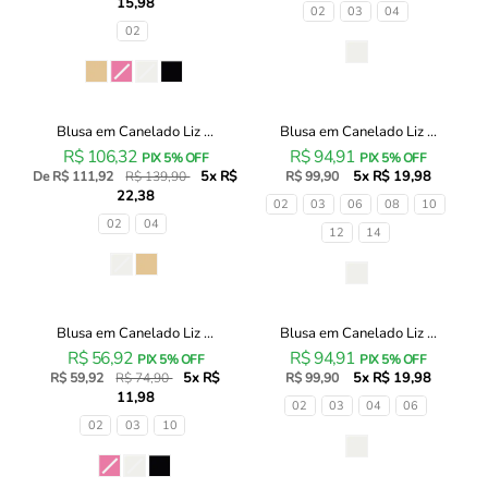
15,98
Liz
Liz
Tamanhos
02
03
04
89225
89483
Tamanhos
02
Infanti
Infanti
Cor
Infantil
Infantil
Cor
Menina
Menina
Blusa em Canelado Liz ...
Blusa em Canelado Liz ...
Blusa
Blusa
20% OFF
R$ 106,32
R$ 94,91
em
em
PIX 5% OFF
PIX 5% OFF
5x R$
5x R$ 19,98
Canelado
De R$ 111,92
R$ 139,90
Canelado
R$ 99,90
22,38
Liz
Liz
Tamanhos
02
03
06
08
10
89804
93441
Tamanhos
02
04
12
14
Infanti
Infanti
Infantil
Infantil
Cor
Cor
Menina
Menina
Blusa em Canelado Liz ...
Blusa em Canelado Liz ...
Blusa
Blusa
20% OFF
R$ 56,92
R$ 94,91
em
em
PIX 5% OFF
PIX 5% OFF
5x R$
5x R$ 19,98
Canelado
R$ 59,92
R$ 74,90
Canelado
R$ 99,90
11,98
Liz
Liz
Tamanhos
02
03
04
06
93442
93464
Tamanhos
02
03
10
Infanti
Infanti
Cor
Infantil
Infantil
Cor
Menina
Menina