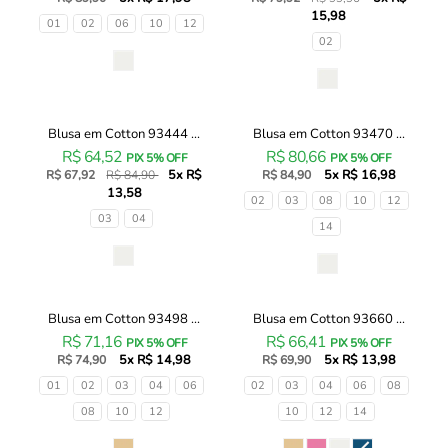
15,98
95759
89671
Tamanhos
01
02
06
10
12
Infanti
Infanti
Tamanhos
02
Infantil
Infantil
Cor
Menina
Menina
Cor
Blusa em Cotton 93444 ...
Blusa em Cotton 93470 ...
Blusa
Blusa
20% OFF
R$ 64,52
R$ 80,66
em
em
PIX 5% OFF
PIX 5% OFF
5x R$
5x R$ 16,98
Cotton
R$ 67,92
R$ 84,90
Cotton
R$ 84,90
13,58
93444
93470
Tamanhos
02
03
08
10
12
Infanti
Infanti
Tamanhos
03
04
14
Infantil
Infantil
Menina
Menina
Cor
Cor
Blusa em Cotton 93498 ...
Blusa em Cotton 93660 ...
Blusa
Blusa
R$ 71,16
R$ 66,41
em
em
PIX 5% OFF
PIX 5% OFF
5x R$ 14,98
5x R$ 13,98
Cotton
R$ 74,90
Cotton
R$ 69,90
93498
93660
Tamanhos
Tamanhos
01
02
03
04
06
02
03
04
06
08
Infanti
Infanti
08
10
12
10
12
14
Infantil
Infantil
Menina
Menina
Cor
Cor